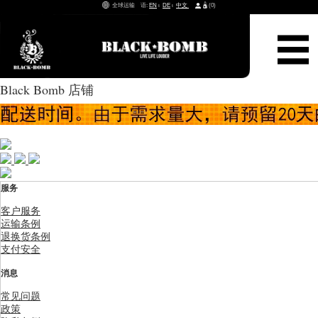
全球运输 语:
EN
ι
DE
ι
中文
(
0
)
Black Bomb 店铺
服务
客户服务
运输条例
退换货条例
支付安全
消息
常见问题
政策