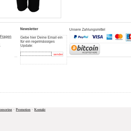
Newsletter
Unsere Zahlungsmittel
e Fragen
Gebe hier Deine Email ein
für ein regelmässiges
z
Update:
·
·
onsoring
Promotion
Kontakt