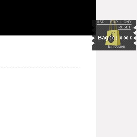
USD
Ι
EUR
Ι
CNY
RESET
Bag
(
0
)
0.00
€
Einloggen