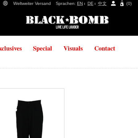
Weltweiter Versand Sprachen:
EN
ι
DE
ι
中文
(
0
)
xclusives
Special
Visuals
Contact